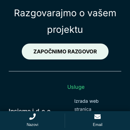
Razgovarajmo o vašem
projektu
ZAPOČNIMO RAZGOVOR
Usluge
Izrada web
stranica
Insieme j.d.o.o.
WordPress CMS
Nazovi
Email
web stranice