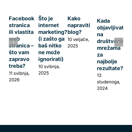
Facebook
Što je
Kako
Kada
stranica
internet
napraviti
objavljivati
ili vlastita
marketing?
blog?
na
web
(i zašto ga
10 veljače,
društvenim
stranica –
baš nitko
2025
mrežama
što vam
ne može
za
zapravo
ignorirati)
najbolje
treba?
10 svibnja,
rezultate?
2025
11 svibnja,
13
2026
studenoga,
2024