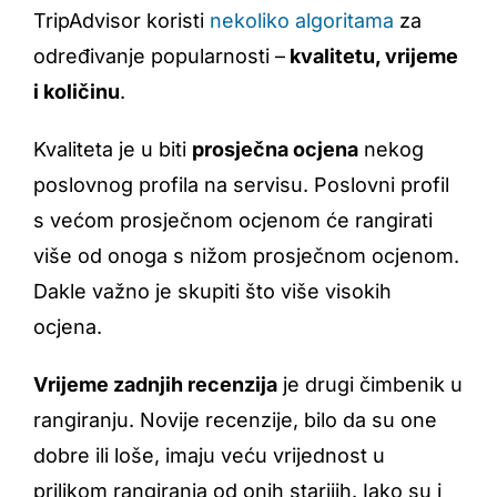
TripAdvisor koristi
nekoliko algoritama
za
određivanje popularnosti –
kvalitetu, vrijeme
i količinu
.
Kvaliteta je u biti
prosječna ocjena
nekog
poslovnog profila na servisu. Poslovni profil
s većom prosječnom ocjenom će rangirati
više od onoga s nižom prosječnom ocjenom.
Dakle važno je skupiti što više visokih
ocjena.
Vrijeme zadnjih recenzija
je drugi čimbenik u
rangiranju. Novije recenzije, bilo da su one
dobre ili loše, imaju veću vrijednost u
prilikom rangiranja od onih starijih. Iako su i