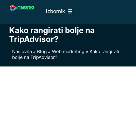
Skip
Izbornik
to
content
Naslovna
Kako rangirati bolje na
O nama
TripAdvisor?
Web usluge
Naslovna
»
Blog
»
Web marketing
»
Kako rangirati
bolje na TripAdvisor?
Naši radovi
Cjenik
Blog
Kontakti