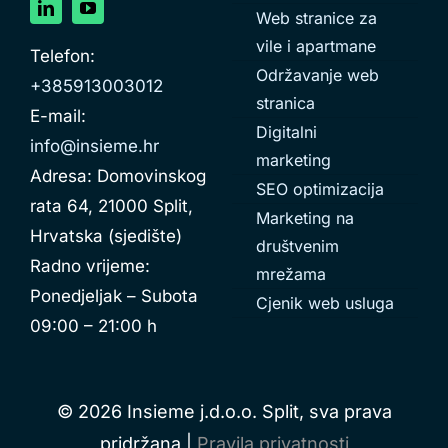
Web stranice za
vile i apartmane
Telefon:
Održavanje web
+385913003012
stranica
E-mail:
Digitalni
info@insieme.hr
marketing
Adresa: Domovinskog
SEO optimizacija
rata 64, 21000 Split,
Marketing na
Hrvatska (sjedište)
društvenim
Radno vrijeme:
mrežama
Ponedjeljak – Subota
Cjenik web usluga
09:00 – 21:00 h
© 2026 Insieme j.d.o.o. Split, sva prava
pridržana |
Pravila privatnosti