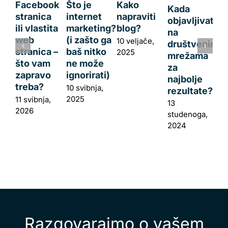
Facebook
Što je
Kako
Kada
stranica
internet
napraviti
objavljivati
ili vlastita
marketing?
blog?
na
web
(i zašto ga
10 veljače,
društvenim
stranica –
baš nitko
2025
mrežama
što vam
ne može
za
zapravo
ignorirati)
najbolje
treba?
10 svibnja,
rezultate?
2025
11 svibnja,
13
2026
studenoga,
2024
Razgovarajmo o vašem