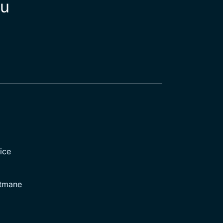
tu
ice
rtmane