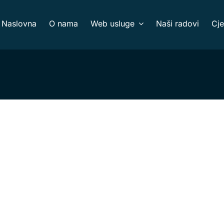
Naslovna
O nama
Web usluge
Naši radovi
Cje