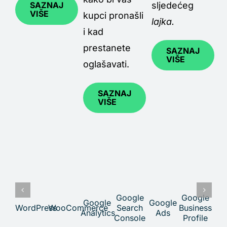
SAZNAJ
sljedećeg
VIŠE
kupci pronašli
lajka.
i kad
prestanete
SAZNAJ
VIŠE
oglašavati.
SAZNAJ
VIŠE
Google
Google
Google
Google
WordPress
WooCommerce
Search
Business
Ins
Analytics
Ads
Console
Profile