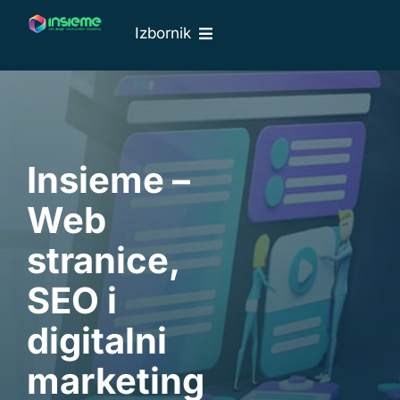
Skip
Izbornik
to
content
Naslovna
O nama
Web usluge
Insieme –
Naši radovi
Web
Cjenik
stranice,
Blog
SEO i
Kontakti
EN
digitalni
marketing