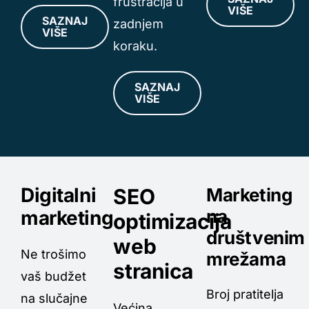
frustracija u
VIŠE
SAZNAJ
zadnjem
VIŠE
koraku.
SAZNAJ
VIŠE
Digitalni
SEO
Marketing
na
marketing
optimizacija
društvenim
web
Ne trošimo
mrežama
stranica
vaš budžet
Broj pratitelja
na slučajne
Većina