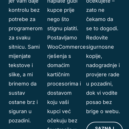
jer vam daje
naplate gubi
očekujete –
kontrolu bez
kupce prije
zato ne
potrebe za
nego što
čekamo da
programerom
stignu platiti.
se to dogodi.
za svaku
Postavljamo
Redovite
sitnicu. Sami
WooCommerce
sigurnosne
mijenjate
rješenja s
kopije,
tekstove i
domaćim
nadogradnje i
slike, a mi
kartičnim
provjere rade
brinemo da
procesorima i
u pozadini,
sustav
dostavom
dok vi vodite
ostane brz i
koju vaši
posao bez
siguran u
kupci već
brige o webu.
pozadini.
očekuju bez
SAZNAJ