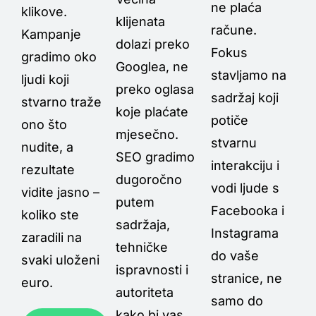
ne plaća
klikove.
klijenata
račune.
Kampanje
dolazi preko
Fokus
gradimo oko
Googlea, ne
stavljamo na
ljudi koji
preko oglasa
sadržaj koji
stvarno traže
koje plaćate
potiče
ono što
mjesečno.
stvarnu
nudite, a
SEO gradimo
interakciju i
rezultate
dugoročno
vodi ljude s
vidite jasno –
putem
Facebooka i
koliko ste
sadržaja,
Instagrama
zaradili na
tehničke
do vaše
svaki uloženi
ispravnosti i
stranice, ne
euro.
autoriteta
samo do
kako bi vas