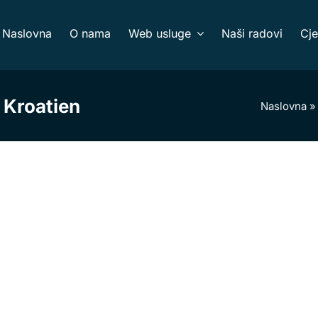
Naslovna
O nama
Web usluge
Naši radovi
Cje
r Kroatien
Naslovna