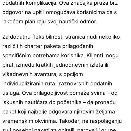
dodatnih komplikacija. Ova značajka pruža brz
odgovor na upit i omogućava korisnicima da s
lakoćom planiraju svoj nautički odmor.
Za dodatnu fleksibilnost, stranica nudi nekoliko
različitih charter paketa prilagođenih
specifičnim potrebama korisnika. Klijenti mogu
birati između kratkih jednodnevnih izleta ili
višednevnih avantura, s opcijom
individualiziranih ruta i raznovrsnih dodatnih
usluga. Ova prilagodljivost pomaže svima – od
iskusnih nautičara do početnika – da pronađu
paket koji najbolje odgovara njihovim željama i
vremenskim okvirima. Također, na raspolaganju
su i posebni paketi za obitelji, parove ili grupe