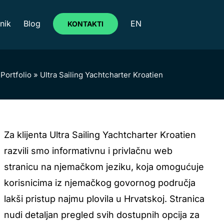
nik
Blog
EN
KONTAKTI
»
Portfolio
»
Ultra Sailing Yachtcharter Kroatien
Za klijenta Ultra Sailing Yachtcharter Kroatien
razvili smo informativnu i privlačnu web
stranicu na njemačkom jeziku, koja omogućuje
korisnicima iz njemačkog govornog područja
lakši pristup najmu plovila u Hrvatskoj. Stranica
nudi detaljan pregled svih dostupnih opcija za