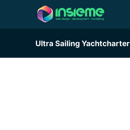
Skip
to
content
Ultra Sailing Yachtcharte