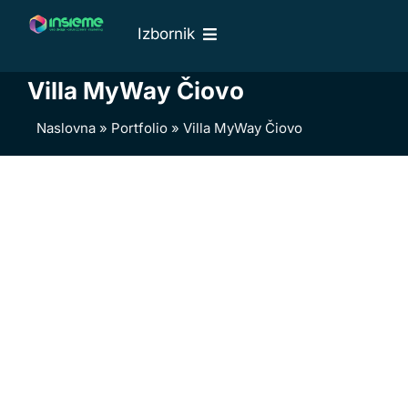
Skip
Izbornik
to
content
Naslovna
Villa MyWay Čiovo
O nama
Naslovna
»
Portfolio
»
Villa MyWay Čiovo
Web usluge
Naši radovi
Cjenik
Blog
Kontakti
EN