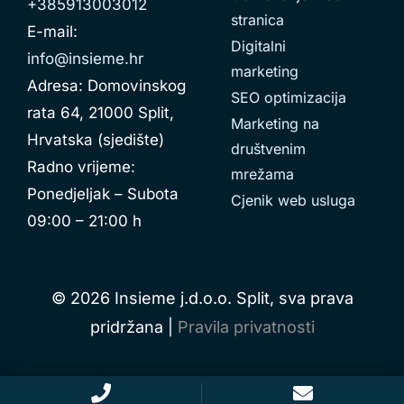
+385913003012
stranica
E-mail:
Digitalni
info@insieme.hr
marketing
Adresa: Domovinskog
SEO optimizacija
rata 64, 21000 Split,
Marketing na
Hrvatska (sjedište)
društvenim
Radno vrijeme:
mrežama
Ponedjeljak – Subota
Cjenik web usluga
09:00 – 21:00 h
© 2026 Insieme j.d.o.o. Split, sva prava
pridržana |
Pravila privatnosti