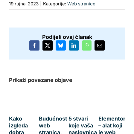
19 rujna, 2023
|
Kategorije:
Web stranice
Podijeli ovaj članak
Facebook
X
Bluesky
LinkedIn
WhatsApp
Email:
Prikaži povezane objave
Kako
Budućnost
5 stvari
Elementor
izgleda
web
koje vaša
– alat koji
dobra
stranica,
naslovnica
je web