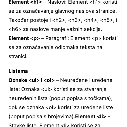
Element <h1>
– Naslovi: Element <h1> koristi
se za označavanje glavnog naslova stranice.
Također postoje i <h2>, <h3>, <h4>, <h5>, i
<h6> za naslove manje važnih sekcija.
Element <p>
– Paragrafi: Element <p> koristi
se za označavanje odlomaka teksta na
stranici.
Listama
Oznake <ul> i <ol>
– Neuređene i uređene
liste: Oznaka <ul> koristi se za stvaranje
neuređenih lista (poput popisa s točkama),
dok se oznaka <ol> koristi za uređene liste
(poput popisa s brojevima).
Element <li>
–
Stavke liste: Element <li> koristi se za