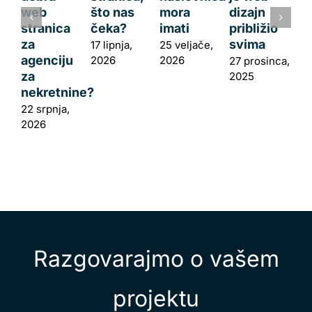
web
što nas
mora
dizajn
stranica
čeka?
imati
približio
za
svima
17 lipnja,
25 veljače,
agenciju
2026
2026
27 prosinca,
za
2025
nekretnine?
22 srpnja,
2026
Razgovarajmo o vašem
projektu