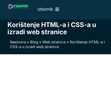
Skip
Izbornik
to
content
Naslovna
Korištenje HTML-a i CSS-a u
O nama
izradi web stranice
Web usluge
Naslovna
»
Blog
»
Web stranice
»
Korištenje HTML-a i
CSS-a u izradi web stranice
Naši radovi
Cjenik
Blog
Kontakti