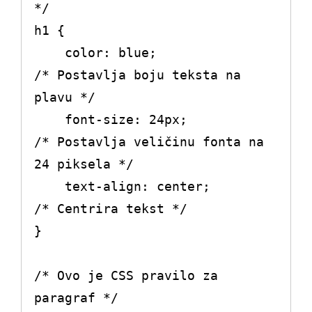
*/

h1 {

    color: blue;               
/* Postavlja boju teksta na 
plavu */

    font-size: 24px;           
/* Postavlja veličinu fonta na 
24 piksela */

    text-align: center;        
/* Centrira tekst */

}

/* Ovo je CSS pravilo za 
paragraf */
