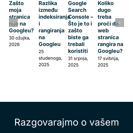
Zašto
Razlika
Google
Koliko
moja
između
Search
dugo
stranica
indeksiranja
Console –
treba
nije na
i
Što je to i
proći da
Googleu?
rangiranja
zašto
web
na
biste ga
stranica
30 ožujka,
Googleu
trebali
rangira na
2026
koristiti
Googleu?
25
studenoga,
31 srpnja,
17 svibnja,
2025
2025
2025
Razgovarajmo o vašem