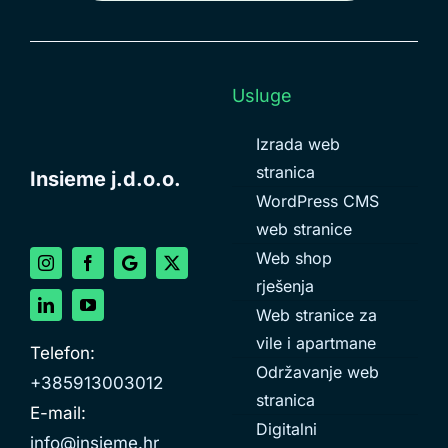
Usluge
Izrada web
stranica
Insieme j.d.o.o.
WordPress CMS
web stranice
Web shop
rješenja
Web stranice za
vile i apartmane
Telefon:
Održavanje web
+385913003012
stranica
E-mail:
Digitalni
info@insieme.hr