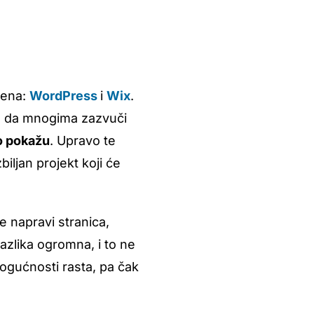
mena:
WordPress
i
Wix
.
no da mnogima zazvuči
zo pokažu
. Upravo te
biljan projekt koji će
e napravi stranica,
 razlika ogromna, i to ne
ogućnosti rasta, pa čak