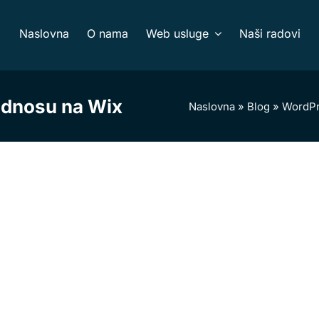
Naslovna
O nama
Web usluge
Naši radovi
odnosu na Wix
Naslovna
»
Blog
»
WordP