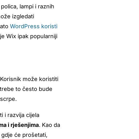
polica, lampi i raznih
ože izgledati
zato
WordPress koristi
je Wix ipak popularniji
Korisnik može koristiti
otrebe to često bude
iscrpe.
 i razvija cijela
a i rješenjima
. Kao da
gdje će prošetati,