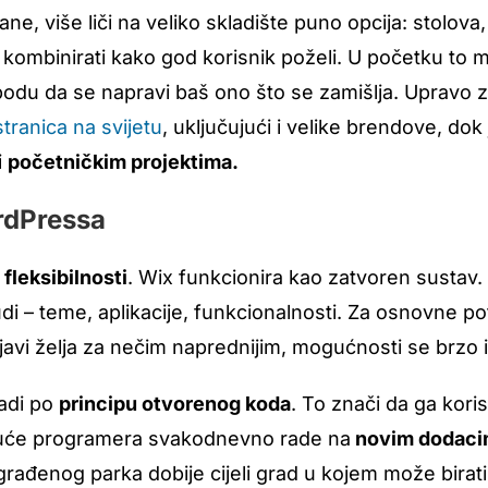
e, više liči na veliko skladište puno opcija: stolova, 
ombinirati kako god korisnik poželi. U početku to m
obodu da se napravi baš ono što se zamišlja. Upravo 
tranica na svijetu
, uključujući i velike brendove, dok 
i
početničkim projektima.
rdPressa
 fleksibilnosti
. Wix funkcionira kao zatvoren sustav. 
i – teme, aplikacije, funkcionalnosti. Za osnovne p
ojavi želja za nečim naprednijim, mogućnosti se brzo 
adi po
principu otvorenog koda
. To znači da ga koristi
isuće programera svakodnevno rade na
novim dodacim
ađenog parka dobije cijeli grad u kojem može birati 