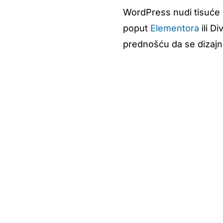
WordPress nudi tisuće b
poput
Elementora
ili D
prednošću da se dizajn m