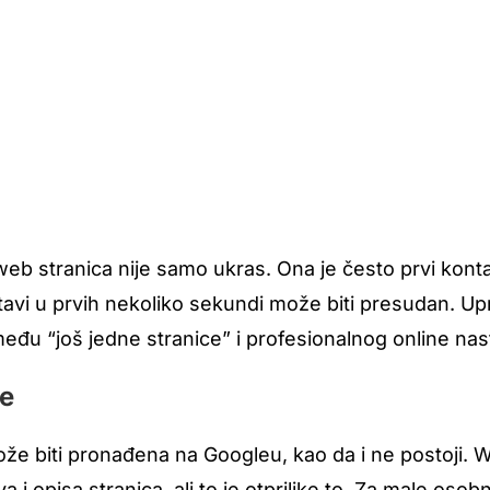
web stranica nije samo ukras. Ona je često prvi kontak
tavi u prvih nekoliko sekundi može biti presudan. Up
zmeđu “još jedne stranice” i profesionalnog online nas
je
že biti pronađena na Googleu, kao da i ne postoji.
a i opisa stranica, ali to je otprilike to. Za male oso