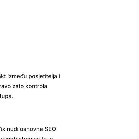
t između posjetitelja i
ravo zato kontrola
tupa.
 Wix nudi osnovne SEO
bne web stranice to je