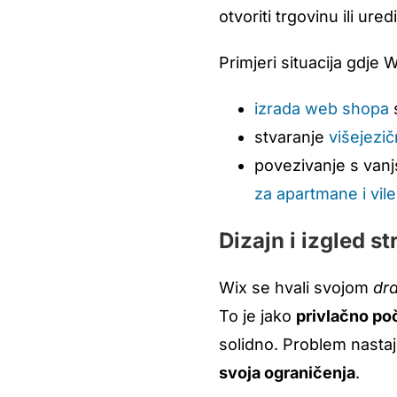
otvoriti trgovinu ili ure
Primjeri situacija gdje 
izrada web shopa
s
stvaranje
višejezič
povezivanje s van
za apartmane i vile
Dizajn i izgled st
Wix se hvali svojom
dr
To je jako
privlačno po
solidno. Problem nastaj
svoja ograničenja
.