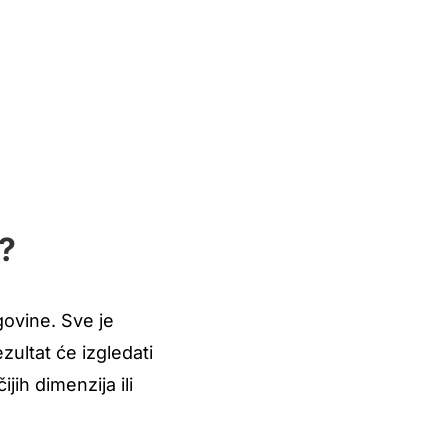
x?
govine. Sve je
ezultat će izgledati
ijih dimenzija ili