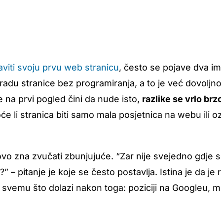
aviti svoju prvu web stranicu
, često se pojave dva i
radu stranice bez programiranja, a to je već dovolj
 na prvi pogled čini da nude isto,
razlike se vrlo br
će li stranica biti samo mala posjetnica na webu ili oz
o zna zvučati zbunjujuće. “Zar nije svejedno gdje s
” – pitanje je koje se često postavlja. Istina je da je
svemu što dolazi nakon toga: poziciji na Googleu, m