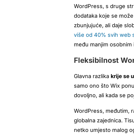
WordPress, s druge stran
dodataka koje se može k
zbunjujuće, ali daje sl
više od 40% svih web s
među manjim osobnim 
Fleksibilnost Wo
Glavna razlika
krije se u
samo ono što Wix ponud
dovoljno, ali kada se p
WordPress, međutim, r
globalna zajednica. T
netko umjesto malog ogr