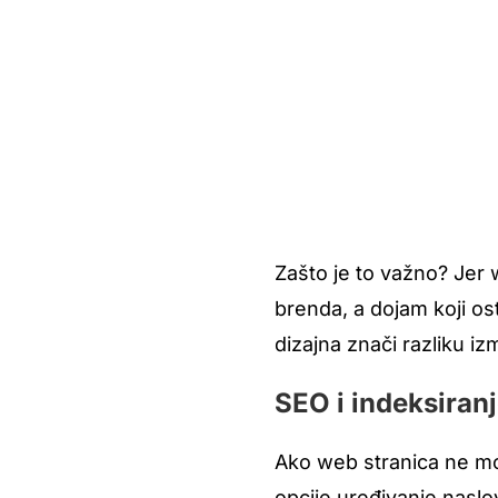
Zašto je to važno? Jer 
brenda, a dojam koji os
dizajna znači razliku i
SEO i indeksiran
Ako web stranica ne mo
opcije uređivanje naslov