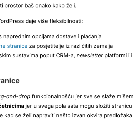
diti prostor baš onako kako želi.
WordPress daje više fleksibilnosti:
 naprednim opcijama dostave i plaćanja
ne stranice
za posjetitelje iz različitih zemalja
jskim sustavima poput CRM-a,
newsletter
platformi ili
ranice
ag-and-drop
funkcionalnošću jer sve se slaže mišem,
četnicima
jer u svega pola sata mogu složiti stranicu
e kad se želi napraviti nešto izvan okvira predložaka