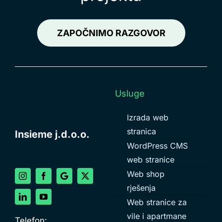
ZAPOČNIMO RAZGOVOR
Usluge
Izrada web
stranica
Insieme j.d.o.o.
WordPress CMS
web stranice
Web shop
rješenja
Web stranice za
vile i apartmane
Telefon: