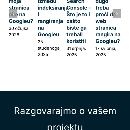
moja
između
Search
dugo
stranica
indeksiranja
Console –
treba
nije na
i
Što je to i
proći da
Googleu?
rangiranja
zašto
web
na
biste ga
stranica
30 ožujka,
Googleu
trebali
rangira na
2026
koristiti
Googleu?
25
studenoga,
31 srpnja,
17 svibnja,
2025
2025
2025
Razgovarajmo o vašem
projektu