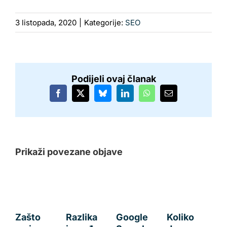
3 listopada, 2020
|
Kategorije:
SEO
Podijeli ovaj članak
Facebook
X
Bluesky
LinkedIn
WhatsApp
Email:
Prikaži povezane objave
Zašto
Razlika
Google
Koliko