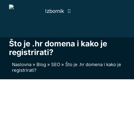
Skip
Izbornik
to
content
Naslovna
O nama
Što je .hr domena i kako je
Web usluge
registrirati?
Naši radovi
Naslovna
»
Blog
»
SEO
»
Što je .hr domena i kako je
registrirati?
Cjenik
Blog
Kontakti