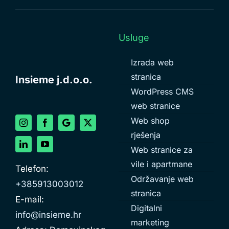
Usluge
Izrada web
stranica
Insieme j.d.o.o.
WordPress CMS
web stranice
Web shop
rješenja
Web stranice za
vile i apartmane
Telefon:
Održavanje web
+385913003012
stranica
E-mail:
Digitalni
info@insieme.hr
marketing