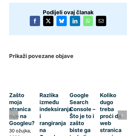
Podijeli ovaj članak
Facebook
X
Bluesky
LinkedIn
WhatsApp
Email:
Prikaži povezane objave
Zašto
Razlika
Google
Koliko
moja
između
Search
dugo
stranica
indeksiranja
Console –
treba
nije na
i
Što je to i
proći da
Googleu?
rangiranja
zašto
web
na
biste ga
stranica
30 ožujka,