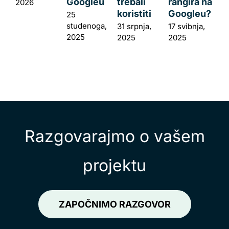
Googleu
trebali
rangira na
2026
koristiti
Googleu?
25
studenoga,
31 srpnja,
17 svibnja,
2025
2025
2025
Razgovarajmo o vašem
projektu
ZAPOČNIMO RAZGOVOR