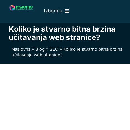
Skip
Izbornik
to
content
Naslovna
Koliko je stvarno bitna brzina
O nama
učitavanja web stranice?
Web usluge
Naslovna
»
Blog
»
SEO
»
Koliko je stvarno bitna brzina
učitavanja web stranice?
Naši radovi
Cjenik
Blog
Kontakti