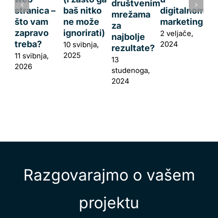
društvenim
stranica –
baš nitko
digitalnom
mrežama
što vam
ne može
marketingu?
za
zapravo
ignorirati)
2 veljače,
najbolje
treba?
2024
10 svibnja,
rezultate?
2025
11 svibnja,
13
2026
studenoga,
2024
Razgovarajmo o vašem
projektu