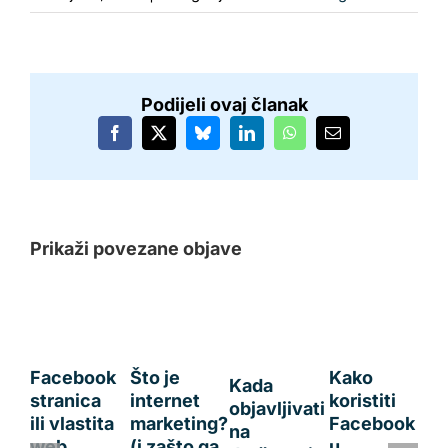
Podijeli ovaj članak
Facebook
X
Bluesky
LinkedIn
WhatsApp
Email:
Prikaži povezane objave
Facebook
Što je
Kako
Kada
stranica
internet
koristiti
objavljivati
ili vlastita
marketing?
Facebook
na
web
(i zašto ga
u