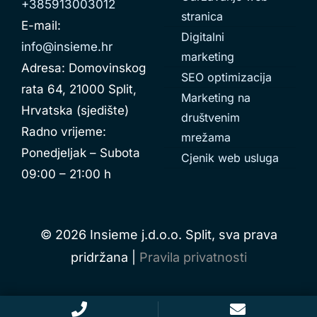
+385913003012
stranica
E-mail:
Digitalni
info@insieme.hr
marketing
Adresa: Domovinskog
SEO optimizacija
rata 64, 21000 Split,
Marketing na
Hrvatska (sjedište)
društvenim
Radno vrijeme:
mrežama
Ponedjeljak – Subota
Cjenik web usluga
09:00 – 21:00 h
© 2026 Insieme j.d.o.o. Split, sva prava
pridržana |
Pravila privatnosti