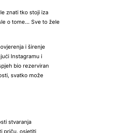
 znati tko stoji iza
isle o tome… Sve to žele
vjerenja i širenje
ujući Instagramu i
spjeh bio rezerviran
osti, svatko može
sti stvaranja
priču, osjetiti