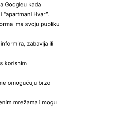
a na Googleu kada
li “apartmani Hvar”.
forma ima svoju publiku
informira, zabavlja ili
 s korisnim
rme omogućuju brzo
tvenim mrežama i mogu