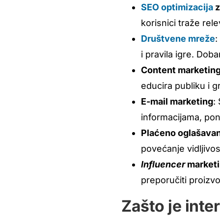
SEO optimizacija
z
korisnici traže rel
Društvene mreže
:
i pravila igre. Dob
Content marketin
educira publiku i g
E-mail marketing
:
informacijama, pon
Plaćeno oglašavan
povećanje vidljivos
Influencer
market
preporučiti proizvod
Zašto je inte