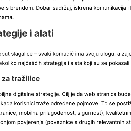
se s brendom. Dobar sadržaj, iskrena komunikacija i
inama.
egije i alati
oput slagalice – svaki komadić ima svoju ulogu, a zaje
koliko najčešćih strategija i alata koji su se pokazali 
za tražilice
iljne digitalne strategije. Cilj je da web stranica bu
 kada korisnici traže određene pojmove. To se post
tranice, mobilna prilagođenost, sigurnost), kvalitetn
gradnjom povjerenja (poveznice s drugih relevantnih st