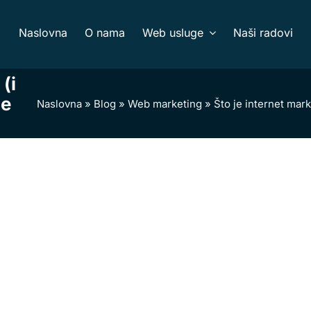
Naslovna
O nama
Web usluge
Naši radovi
(i
že
Naslovna
»
Blog
»
Web marketing
»
Što je internet mark