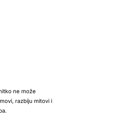
 nitko ne može
movi, razbiju mitovi i
ba.