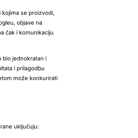
 kojima se proizvodi,
oogleu, objave na
a čak i komunikaciju
u bio jednokratan i
ltata i prilagodbu
žetom može konkurirati
grane uključuju: