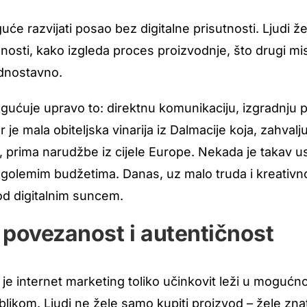
 razvijati posao bez digitalne prisutnosti. Ljudi žele
nosti, kako izgleda proces proizvodnje, što drugi m
ednostavno.
ućuje upravo to: direktnu komunikaciju, izgradnju po
 je mala obiteljska vinarija iz Dalmacije koja, zahvalj
, prima narudžbe iz cijele Europe. Nekada je takav u
 golemim budžetima. Danas, uz malo truda i kreativn
od digitalnim suncem.
povezanost i autentičnost
je internet marketing toliko učinkovit leži u mogućno
ikom. Ljudi ne žele samo kupiti proizvod – žele znati 