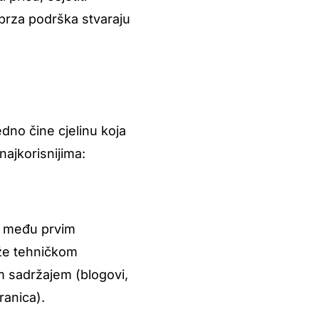
 brza podrška stvaraju
dno čine cjelinu koja
najkorisnijima:
de među prvim
iže tehničkom
im sadržajem (blogovi,
ranica).