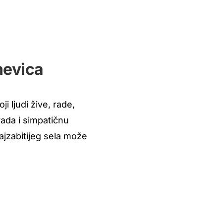
nevica
i ljudi žive, rade,
rada i simpatičnu
ajzabitijeg sela može