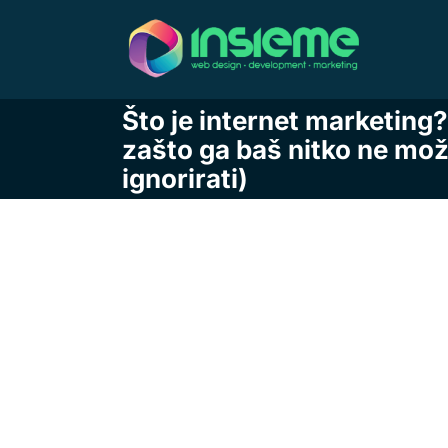
Skip
to
content
Što je internet marketing? 
zašto ga baš nitko ne mo
ignorirati)