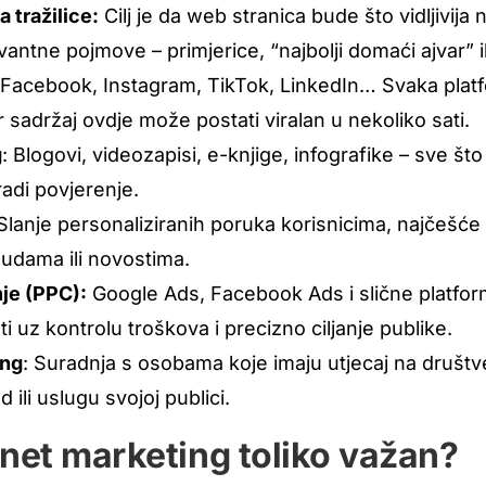
a tražilice:
Cilj je da web stranica bude što vidljivij
evantne pojmove – primjerice, “najbolji domaći ajvar” i
 Facebook, Instagram, TikTok, LinkedIn… Svaka plat
ar sadržaj ovdje može postati viralan u nekoliko sati.
g
: Blogovi, videozapisi, e-knjige, infografike – sve što 
radi povjerenje.
 Slanje personaliziranih poruka korisnicima, najčešće
udama ili novostima.
je (PPC):
Google Ads, Facebook Ads i slične platfo
ti uz kontrolu troškova i precizno ciljanje publike.
ing
: Suradnja s osobama koje imaju utjecaj na druš
 ili uslugu svojoj publici.
rnet marketing toliko važan?