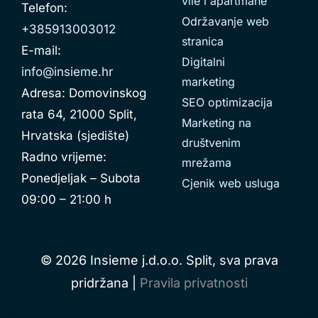
vile i apartmane
Telefon:
Održavanje web
+385913003012
stranica
E-mail:
Digitalni
info@insieme.hr
marketing
Adresa: Domovinskog
SEO optimizacija
rata 64, 21000 Split,
Marketing na
Hrvatska (sjedište)
društvenim
Radno vrijeme:
mrežama
Ponedjeljak – Subota
Cjenik web usluga
09:00 – 21:00 h
© 2026 Insieme j.d.o.o. Split, sva prava
pridržana |
Pravila privatnosti