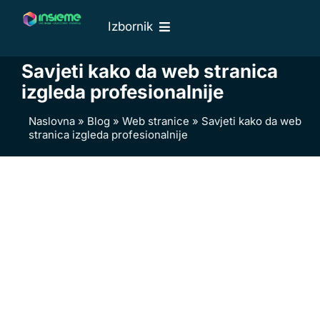
Skip
Izbornik
to
content
Naslovna
Savjeti kako da web stranica
O nama
izgleda profesionalnije
Web usluge
Naslovna
»
Blog
»
Web stranice
»
Savjeti kako da web
stranica izgleda profesionalnije
Naši radovi
Cjenik
Blog
Kontakti