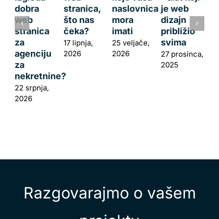
dobra
stranica,
naslovnica
je web
web
što nas
mora
dizajn
stranica
čeka?
imati
približio
za
svima
17 lipnja,
25 veljače,
agenciju
2026
2026
27 prosinca,
za
2025
nekretnine?
22 srpnja,
2026
Razgovarajmo o vašem