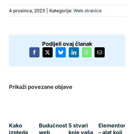
4 prosinca, 2023
|
Kategorije:
Web stranice
Podijeli ovaj članak
Facebook
X
Bluesky
LinkedIn
WhatsApp
Email:
Prikaži povezane objave
Kako
Budućnost
5 stvari
Elementor
izgleda
web
koje vaša
– alat koji